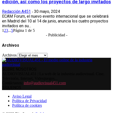
edición, así como los proyectos de largo invitados
Redacción A451
30 mayo, 2024
-
ECAM Forum, el nuevo evento internacional que se celebrará
en Madrid del 10 al 14 de junio, anuncia los cuatro proyectos
invitados en su...
1
2
3
...
5
Página 1 de 5
- Publicidad -
Archivos
Archivos
SOBRE NOSOTROS
AUDIOVISUAL451 | La web de la industria audiovisual. Cine,
Televisión, Internet, Videojuegos...
Contáctanos:
info@audiovisual451.com
SÍGUENOS
Aviso Legal
Política de Privacidad
Política de cookies