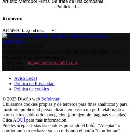
Artistic Metropol Films. Se trata de una compañía...
- Publicidad -
Archivos
Archivos
SOBRE NOSOTROS
AUDIOVISUAL451 | La web de la industria audiovisual. Cine,
Televisión, Internet, Videojuegos...
Contáctanos:
info@audiovisual451.com
SÍGUENOS
Aviso Legal
Política de Privacidad
Política de cookies
© 2023 Diseño web
Softdream
Utilizamos cookies propias y de terceros para fines analíticos y para
mostrarte publicidad personalizada en base a un perfil elaborado a
partir de tus hábitos de navegación (por ejemplo, páginas visitadas).
Clica
AQUÍ
para más información.
Puedes aceptar todas las cookies pulsando el botón “Aceptar” o
configurarlas o rechazar su uso pulsando el botón “Configurar”.