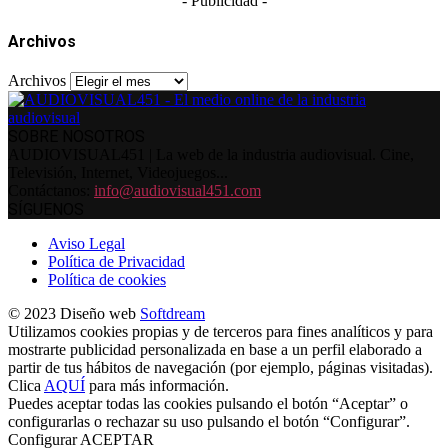
- Publicidad -
Archivos
Archivos
SOBRE NOSOTROS
AUDIOVISUAL451 | La web de la industria audiovisual. Cine,
Televisión, Internet, Videojuegos...
Contáctanos:
info@audiovisual451.com
SÍGUENOS
Aviso Legal
Política de Privacidad
Política de cookies
© 2023 Diseño web
Softdream
Utilizamos cookies propias y de terceros para fines analíticos y para
mostrarte publicidad personalizada en base a un perfil elaborado a
partir de tus hábitos de navegación (por ejemplo, páginas visitadas).
Clica
AQUÍ
para más información.
Puedes aceptar todas las cookies pulsando el botón “Aceptar” o
configurarlas o rechazar su uso pulsando el botón “Configurar”.
Configurar
ACEPTAR