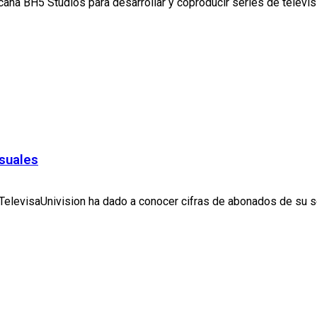
na BH5 Studios para desarrollar y coproducir series de televisi
nsuales
elevisaUnivision ha dado a conocer cifras de abonados de su se