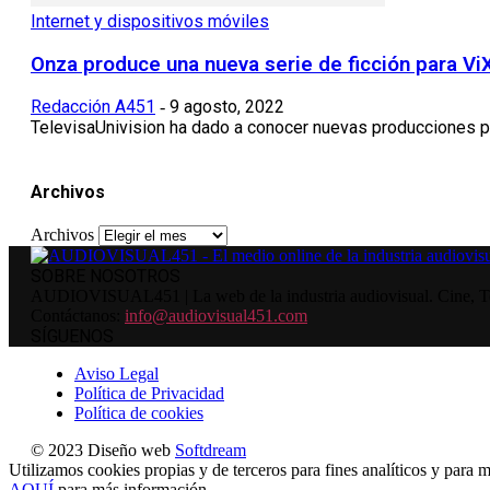
Internet y dispositivos móviles
Onza produce una nueva serie de ficción para ViX
Redacción A451
9 agosto, 2022
-
TelevisaUnivision ha dado a conocer nuevas producciones pro
Archivos
Archivos
SOBRE NOSOTROS
AUDIOVISUAL451 | La web de la industria audiovisual. Cine, Tele
Contáctanos:
info@audiovisual451.com
SÍGUENOS
Aviso Legal
Política de Privacidad
Política de cookies
© 2023 Diseño web
Softdream
Utilizamos cookies propias y de terceros para fines analíticos y para m
AQUÍ
para más información.