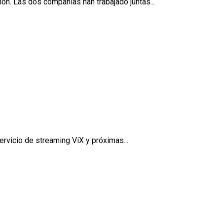
ón. Las dos compañías han trabajado juntas...
rvicio de streaming ViX y próximas...