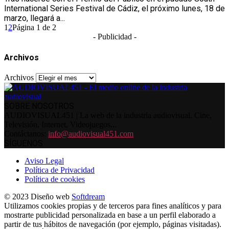
International Series Festival de Cádiz, el próximo lunes, 18 de
marzo, llegará a...
1
2
Página 1 de 2
- Publicidad -
Archivos
Archivos
SOBRE NOSOTROS
AUDIOVISUAL451 | La web de la industria audiovisual. Cine,
Televisión, Internet, Videojuegos...
Contáctanos:
info@audiovisual451.com
SÍGUENOS
Aviso Legal
Política de Privacidad
Política de cookies
© 2023 Diseño web
Softdream
Utilizamos cookies propias y de terceros para fines analíticos y para
mostrarte publicidad personalizada en base a un perfil elaborado a
partir de tus hábitos de navegación (por ejemplo, páginas visitadas).