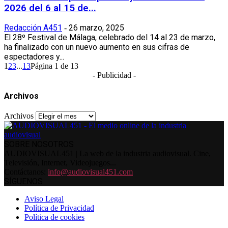
2026 del 6 al 15 de...
Redacción A451
26 marzo, 2025
-
El 28º Festival de Málaga, celebrado del 14 al 23 de marzo,
ha finalizado con un nuevo aumento en sus cifras de
espectadores y...
1
2
3
...
13
Página 1 de 13
- Publicidad -
Archivos
Archivos
SOBRE NOSOTROS
AUDIOVISUAL451 | La web de la industria audiovisual. Cine,
Televisión, Internet, Videojuegos...
Contáctanos:
info@audiovisual451.com
SÍGUENOS
Aviso Legal
Política de Privacidad
Política de cookies