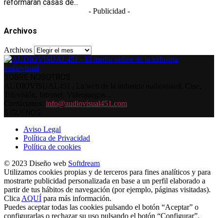
reformarán casas de...
- Publicidad -
Archivos
Archivos
SOBRE NOSOTROS
AUDIOVISUAL451 | La web de la industria audiovisual. Cine,
Televisión, Internet, Videojuegos...
Contáctanos:
info@audiovisual451.com
SÍGUENOS
Aviso Legal
Política de Privacidad
Política de cookies
© 2023 Diseño web
Softdream
Utilizamos cookies propias y de terceros para fines analíticos y para
mostrarte publicidad personalizada en base a un perfil elaborado a
partir de tus hábitos de navegación (por ejemplo, páginas visitadas).
Clica
AQUÍ
para más información.
Puedes aceptar todas las cookies pulsando el botón “Aceptar” o
configurarlas o rechazar su uso pulsando el botón “Configurar”.