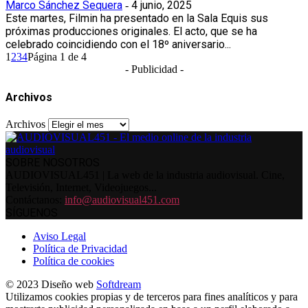
Marco Sánchez Sequera
4 junio, 2025
-
Este martes, Filmin ha presentado en la Sala Equis sus
próximas producciones originales. El acto, que se ha
celebrado coincidiendo con el 18º aniversario...
1
2
3
4
Página 1 de 4
- Publicidad -
Archivos
Archivos
SOBRE NOSOTROS
AUDIOVISUAL451 | La web de la industria audiovisual. Cine,
Televisión, Internet, Videojuegos...
Contáctanos:
info@audiovisual451.com
SÍGUENOS
Aviso Legal
Política de Privacidad
Política de cookies
© 2023 Diseño web
Softdream
Utilizamos cookies propias y de terceros para fines analíticos y para