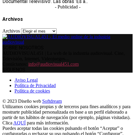
Documental Televisivo’. Las obras ‘És a...
- Publicidad -
Archivos
Archivos
SOBRE NOSOTROS
AUDIOVISUAL451 | La web de la industria audiovisual. Cine,
Televisión, Internet, Videojuegos...
Contáctanos:
info@audiovisual451.com
SÍGUENOS
Aviso Legal
Política de Privacidad
Política de cookies
© 2023 Diseño web
Softdream
Utilizamos cookies propias y de terceros para fines analíticos y para
mostrarte publicidad personalizada en base a un perfil elaborado a
partir de tus hábitos de navegación (por ejemplo, páginas visitadas).
Clica
AQUÍ
para más información.
Puedes aceptar todas las cookies pulsando el botón “Aceptar” o
configurarlas o rechazar su uso pulsando el botón “Configurar”.