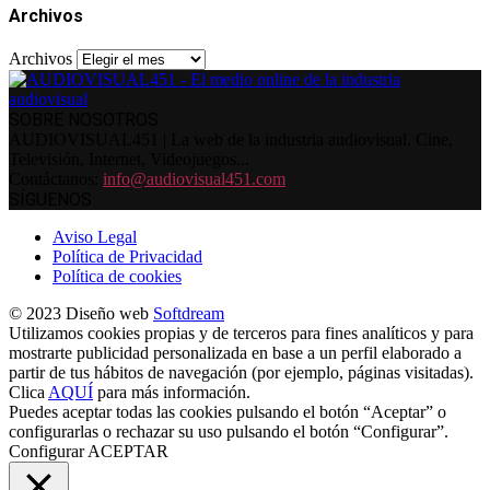
Archivos
Archivos
SOBRE NOSOTROS
AUDIOVISUAL451 | La web de la industria audiovisual. Cine,
Televisión, Internet, Videojuegos...
Contáctanos:
info@audiovisual451.com
SÍGUENOS
Aviso Legal
Política de Privacidad
Política de cookies
© 2023 Diseño web
Softdream
Utilizamos cookies propias y de terceros para fines analíticos y para
mostrarte publicidad personalizada en base a un perfil elaborado a
partir de tus hábitos de navegación (por ejemplo, páginas visitadas).
Clica
AQUÍ
para más información.
Puedes aceptar todas las cookies pulsando el botón “Aceptar” o
configurarlas o rechazar su uso pulsando el botón “Configurar”.
Configurar
ACEPTAR