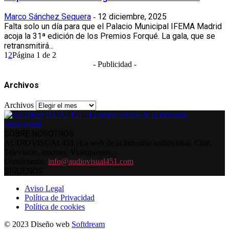
Marco Sánchez Sequera
12 diciembre, 2025
-
Falta solo un día para que el Palacio Municipal IFEMA Madrid
acoja la 31ª edición de los Premios Forqué. La gala, que se
retransmitirá...
1
2
Página 1 de 2
- Publicidad -
Archivos
Archivos
SOBRE NOSOTROS
AUDIOVISUAL451 | La web de la industria audiovisual. Cine,
Televisión, Internet, Videojuegos...
Contáctanos:
info@audiovisual451.com
SÍGUENOS
Aviso Legal
Política de Privacidad
Política de cookies
© 2023 Diseño web
Softdream