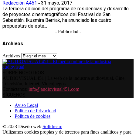
Redacción A451
31 mayo, 2017
-
La tercera edición del programa de residencias y desarrollo
de proyectos cinematográficos del Festival de San
Sebastián, Ikusmira Berriak, ha anunciado las cuatro
propuestas de este...
- Publicidad -
Archivos
Archivos
SOBRE NOSOTROS
AUDIOVISUAL451 | La web de la industria audiovisual. Cine,
Televisión, Internet, Videojuegos...
Contáctanos:
info@audiovisual451.com
SÍGUENOS
Aviso Legal
Política de Privacidad
Política de cookies
© 2023 Diseño web
Softdream
Utilizamos cookies propias y de terceros para fines analíticos y para