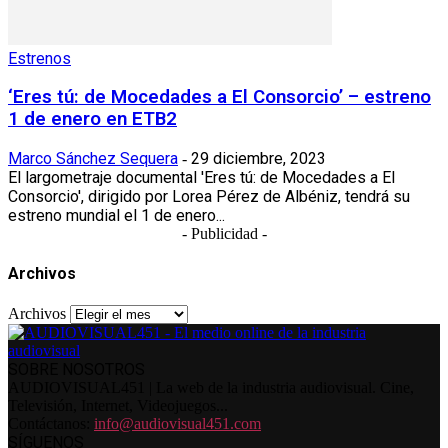
Estrenos
‘Eres tú: de Mocedades a El Consorcio’ – estreno
1 de enero en ETB2
Marco Sánchez Sequera
29 diciembre, 2023
-
El largometraje documental 'Eres tú: de Mocedades a El
Consorcio', dirigido por Lorea Pérez de Albéniz, tendrá su
estreno mundial el 1 de enero...
- Publicidad -
Archivos
Archivos
SOBRE NOSOTROS
AUDIOVISUAL451 | La web de la industria audiovisual. Cine,
Televisión, Internet, Videojuegos...
Contáctanos:
info@audiovisual451.com
SÍGUENOS