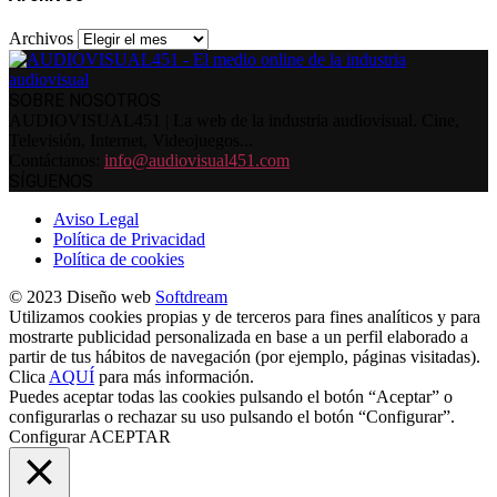
Archivos
SOBRE NOSOTROS
AUDIOVISUAL451 | La web de la industria audiovisual. Cine,
Televisión, Internet, Videojuegos...
Contáctanos:
info@audiovisual451.com
SÍGUENOS
Aviso Legal
Política de Privacidad
Política de cookies
© 2023 Diseño web
Softdream
Utilizamos cookies propias y de terceros para fines analíticos y para
mostrarte publicidad personalizada en base a un perfil elaborado a
partir de tus hábitos de navegación (por ejemplo, páginas visitadas).
Clica
AQUÍ
para más información.
Puedes aceptar todas las cookies pulsando el botón “Aceptar” o
configurarlas o rechazar su uso pulsando el botón “Configurar”.
Configurar
ACEPTAR