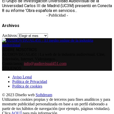
El Grupo de Investigación Diversidad Audiovisual de la
Universidad Carlos III de Madrid (UC3M) presentó en Conecta
8 su informe 'Obra española en servicios...
- Publicidad -
Archivos
Archivos
SOBRE NOSOTROS
AUDIOVISUAL451 | La web de la industria audiovisual. Cine,
Televisión, Internet, Videojuegos...
Contáctanos:
info@audiovisual451.com
SÍGUENOS
Aviso Legal
Política de Privacidad
Política de cookies
© 2023 Diseño web
Softdream
Utilizamos cookies propias y de terceros para fines analíticos y para
mostrarte publicidad personalizada en base a un perfil elaborado a
partir de tus hábitos de navegación (por ejemplo, páginas visitadas).
Clica
AQUÍ
para más información.