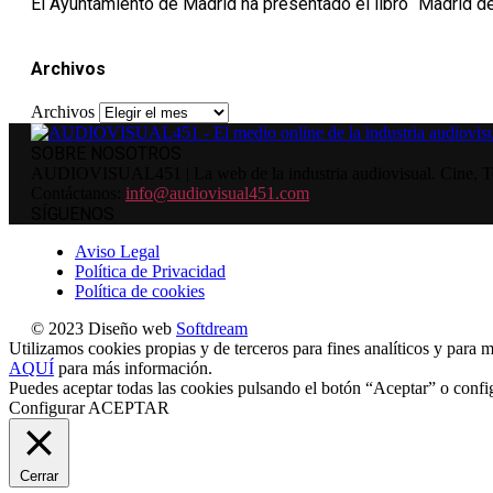
El Ayuntamiento de Madrid ha presentado el libro “Madrid desd
Archivos
Archivos
SOBRE NOSOTROS
AUDIOVISUAL451 | La web de la industria audiovisual. Cine, Tele
Contáctanos:
info@audiovisual451.com
SÍGUENOS
Aviso Legal
Política de Privacidad
Política de cookies
© 2023 Diseño web
Softdream
Utilizamos cookies propias y de terceros para fines analíticos y para m
AQUÍ
para más información.
Puedes aceptar todas las cookies pulsando el botón “Aceptar” o confi
Configurar
ACEPTAR
Cerrar