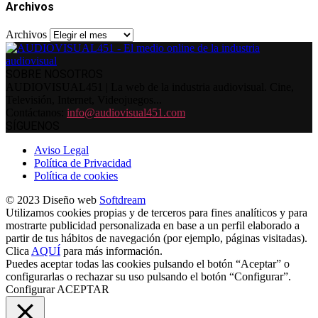
Archivos
Archivos
SOBRE NOSOTROS
AUDIOVISUAL451 | La web de la industria audiovisual. Cine,
Televisión, Internet, Videojuegos...
Contáctanos:
info@audiovisual451.com
SÍGUENOS
Aviso Legal
Política de Privacidad
Política de cookies
© 2023 Diseño web
Softdream
Utilizamos cookies propias y de terceros para fines analíticos y para
mostrarte publicidad personalizada en base a un perfil elaborado a
partir de tus hábitos de navegación (por ejemplo, páginas visitadas).
Clica
AQUÍ
para más información.
Puedes aceptar todas las cookies pulsando el botón “Aceptar” o
configurarlas o rechazar su uso pulsando el botón “Configurar”.
Configurar
ACEPTAR