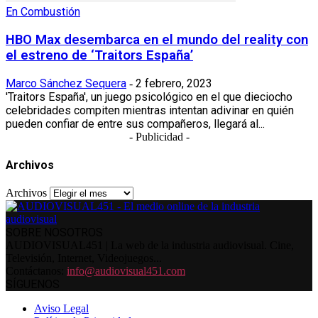
En Combustión
HBO Max desembarca en el mundo del reality con
el estreno de ‘Traitors España’
Marco Sánchez Sequera
2 febrero, 2023
-
'Traitors España', un juego psicológico en el que dieciocho
celebridades compiten mientras intentan adivinar en quién
pueden confiar de entre sus compañeros, llegará al...
- Publicidad -
Archivos
Archivos
SOBRE NOSOTROS
AUDIOVISUAL451 | La web de la industria audiovisual. Cine,
Televisión, Internet, Videojuegos...
Contáctanos:
info@audiovisual451.com
SÍGUENOS
Aviso Legal