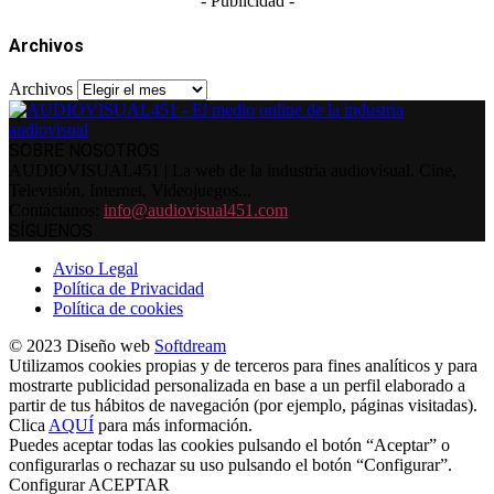
- Publicidad -
Archivos
Archivos
SOBRE NOSOTROS
AUDIOVISUAL451 | La web de la industria audiovisual. Cine,
Televisión, Internet, Videojuegos...
Contáctanos:
info@audiovisual451.com
SÍGUENOS
Aviso Legal
Política de Privacidad
Política de cookies
© 2023 Diseño web
Softdream
Utilizamos cookies propias y de terceros para fines analíticos y para
mostrarte publicidad personalizada en base a un perfil elaborado a
partir de tus hábitos de navegación (por ejemplo, páginas visitadas).
Clica
AQUÍ
para más información.
Puedes aceptar todas las cookies pulsando el botón “Aceptar” o
configurarlas o rechazar su uso pulsando el botón “Configurar”.
Configurar
ACEPTAR