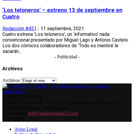
‘Los teloneros’ – estreno 13 de septiembre en
Cuatro
Redacción A451
11 septiembre, 2021
-
Cuatro estrena ‘Los teloneros’, un ‘informativo’ nada
convencional presentado por Miguel Lago y Antonio Castelo.
Los dos cómicos colaboradores de ‘Todo es mentira’ le
sacarán...
- Publicidad -
Archivos
Archivos
SOBRE NOSOTROS
AUDIOVISUAL451 | La web de la industria audiovisual. Cine,
Televisión, Internet, Videojuegos...
Contáctanos:
info@audiovisual451.com
SÍGUENOS
Aviso Legal