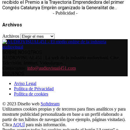
recibido el Premio a la Trayectoria Emprendedora del primer
Congrés Catalunya Emprèn organizado la Generalitat de...
- Publicidad -
Archivos
Archivos
SOBRE NOSOTROS
AUDIOVISUAL451 | La web de la industria audiovisual. Cine,
Televisión, Internet, Videojuegos...
Contáctanos:
info@audiovisual451.com
SÍGUENOS
Aviso Legal
Política de Privacidad
Política de cookies
© 2023 Diseño web
Softdream
Utilizamos cookies propias y de terceros para fines analíticos y para
mostrarte publicidad personalizada en base a un perfil elaborado a
partir de tus hábitos de navegación (por ejemplo, páginas visitadas).
Clica
AQUÍ
para más información.
Puedes aceptar todas las cookies pulsando el botón “Aceptar” o