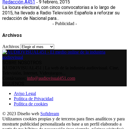
Redacción A451
9 febrero, 2015
-
La locura electoral, con cinco convocatorias a lo largo de
2015, ha llevado a Radio Televisión Española a reforzar su
redacción de Nacional para...
- Publicidad -
Archivos
Archivos
SOBRE NOSOTROS
AUDIOVISUAL451 | La web de la industria audiovisual. Cine,
Televisión, Internet, Videojuegos...
Contáctanos:
info@audiovisual451.com
SÍGUENOS
Aviso Legal
Política de Privacidad
Política de cookies
© 2023 Diseño web
Softdream
Utilizamos cookies propias y de terceros para fines analíticos y para
mostrarte publicidad personalizada en base a un perfil elaborado a