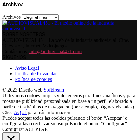
Archivos
Archivos
SOBRE NOSOTROS
AUDIOVISUAL451 | La web de la industria audiovisual. Cine,
Televisión, Internet, Videojuegos...
Contáctanos:
info@audiovisual451.com
SÍGUENOS
Aviso Legal
Política de Privacidad
Política de cookies
© 2023 Diseño web
Softdream
Utilizamos cookies propias y de terceros para fines analíticos y para
mostrarte publicidad personalizada en base a un perfil elaborado a
partir de tus hábitos de navegación (por ejemplo, páginas visitadas).
Clica
AQUÍ
para más información.
Puedes aceptar todas las cookies pulsando el botón “Aceptar” o
configurarlas o rechazar su uso pulsando el botón “Configurar”.
Configurar
ACEPTAR