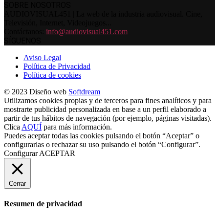
SOBRE NOSOTROS
AUDIOVISUAL451 | La web de la industria audiovisual. Cine,
Televisión, Internet, Videojuegos...
Contáctanos:
info@audiovisual451.com
SÍGUENOS
Aviso Legal
Política de Privacidad
Política de cookies
© 2023 Diseño web
Softdream
Utilizamos cookies propias y de terceros para fines analíticos y para
mostrarte publicidad personalizada en base a un perfil elaborado a
partir de tus hábitos de navegación (por ejemplo, páginas visitadas).
Clica
AQUÍ
para más información.
Puedes aceptar todas las cookies pulsando el botón “Aceptar” o
configurarlas o rechazar su uso pulsando el botón “Configurar”.
Configurar
ACEPTAR
Cerrar
Resumen de privacidad