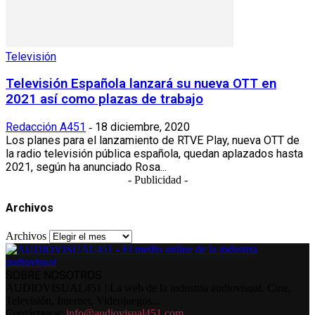
Televisión
Televisión Española lanzará su nueva OTT en
2021 así como plazas de trabajo
Redacción A451
18 diciembre, 2020
-
Los planes para el lanzamiento de RTVE Play, nueva OTT de
la radio televisión pública española, quedan aplazados hasta
2021, según ha anunciado Rosa...
- Publicidad -
Archivos
Archivos
SOBRE NOSOTROS
AUDIOVISUAL451 | La web de la industria audiovisual. Cine,
Televisión, Internet, Videojuegos...
Contáctanos:
info@audiovisual451.com