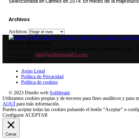
Seleccionada en Cannes en 2014. En medio de la majestuosa 
Archivos
Archivos
SOBRE NOSOTROS
AUDIOVISUAL451 | La web de la industria audiovisual. Cine, Tele
Contáctanos:
info@audiovisual451.com
SÍGUENOS
Aviso Legal
Política de Privacidad
Política de cookies
© 2023 Diseño web
Softdream
Utilizamos cookies propias y de terceros para fines analíticos y para m
AQUÍ
para más información.
Puedes aceptar todas las cookies pulsando el botón “Aceptar” o confi
Configurar
ACEPTAR
Cerrar