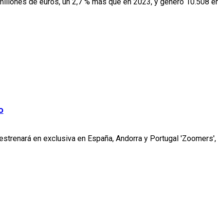
 millones de euros, un 2,7 % más que en 2023, y generó 10.508 em
o
estrenará en exclusiva en España, Andorra y Portugal 'Zoomers', 