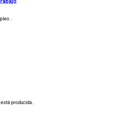
trabajo
leo...
está producida...