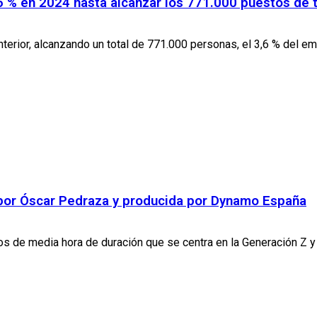
,6 % en 2024 hasta alcanzar los 771.000 puestos de 
terior, alcanzando un total de 771.000 personas, el 3,6 % del emp
a por Óscar Pedraza y producida por Dynamo España
s de media hora de duración que se centra en la Generación Z y 