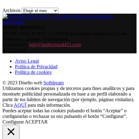
Archivos
SOBRE NOSOTROS
AUDIOVISUAL451 | La web de la industria audiovisual. Cine,
Televisión, Internet, Videojuegos...
Contáctanos:
info@audiovisual451.com
SÍGUENOS
Aviso Legal
Política de Privacidad
Política de cookies
© 2023 Diseño web
Softdream
Utilizamos cookies propias y de terceros para fines analíticos y para
mostrarte publicidad personalizada en base a un perfil elaborado a
partir de tus hábitos de navegación (por ejemplo, páginas visitadas).
Clica
AQUÍ
para más información.
Puedes aceptar todas las cookies pulsando el botón “Aceptar” o
configurarlas o rechazar su uso pulsando el botón “Configurar”.
Configurar
ACEPTAR