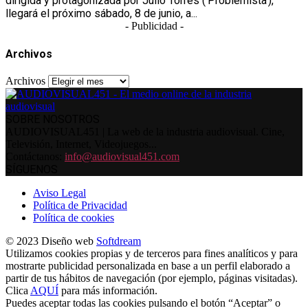
dirigida y protagonizada por Julio Torres ('Problemista'),
llegará el próximo sábado, 8 de junio, a...
- Publicidad -
Archivos
Archivos
SOBRE NOSOTROS
AUDIOVISUAL451 | La web de la industria audiovisual. Cine,
Televisión, Internet, Videojuegos...
Contáctanos:
info@audiovisual451.com
SÍGUENOS
Aviso Legal
Política de Privacidad
Política de cookies
© 2023 Diseño web
Softdream
Utilizamos cookies propias y de terceros para fines analíticos y para
mostrarte publicidad personalizada en base a un perfil elaborado a
partir de tus hábitos de navegación (por ejemplo, páginas visitadas).
Clica
AQUÍ
para más información.
Puedes aceptar todas las cookies pulsando el botón “Aceptar” o