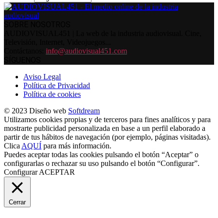
SOBRE NOSOTROS
AUDIOVISUAL451 | La web de la industria audiovisual. Cine,
Televisión, Internet, Videojuegos...
Contáctanos:
info@audiovisual451.com
SÍGUENOS
Aviso Legal
Política de Privacidad
Política de cookies
© 2023 Diseño web
Softdream
Utilizamos cookies propias y de terceros para fines analíticos y para
mostrarte publicidad personalizada en base a un perfil elaborado a
partir de tus hábitos de navegación (por ejemplo, páginas visitadas).
Clica
AQUÍ
para más información.
Puedes aceptar todas las cookies pulsando el botón “Aceptar” o
configurarlas o rechazar su uso pulsando el botón “Configurar”.
Configurar
ACEPTAR
Cerrar