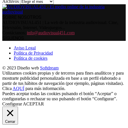
Archivos
SOBRE NOSOTROS
AUDIOVISUAL451 | La web de la industria audiovisual. Cine,
Televisión, Internet, Videojuegos...
Contáctanos:
info@audiovisual451.com
SÍGUENOS
Aviso Legal
Política de Privacidad
Política de cookies
© 2023 Diseño web
Softdream
Utilizamos cookies propias y de terceros para fines analíticos y para
mostrarte publicidad personalizada en base a un perfil elaborado a
partir de tus hábitos de navegación (por ejemplo, páginas visitadas).
Clica
AQUÍ
para más información.
Puedes aceptar todas las cookies pulsando el botón “Aceptar” o
configurarlas o rechazar su uso pulsando el botón “Configurar”.
Configurar
ACEPTAR
Cerrar