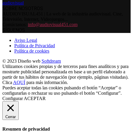
SOBRE NOSOTROS
AUDIOVISUAL451 | La web de la industria audiovisual. Cine,
Televisión, Internet, Videojuegos...
Contáctanos:
info@audiovisual451.com
SÍGUENOS
Aviso Legal
Política de Privacidad
Política de cookies
© 2023 Diseño web
Softdream
Utilizamos cookies propias y de terceros para fines analíticos y para
mostrarte publicidad personalizada en base a un perfil elaborado a
partir de tus hábitos de navegación (por ejemplo, páginas visitadas).
Clica
AQUÍ
para más información.
Puedes aceptar todas las cookies pulsando el botón “Aceptar” o
configurarlas o rechazar su uso pulsando el botón “Configurar”.
Configurar
ACEPTAR
Cerrar
Resumen de privacidad