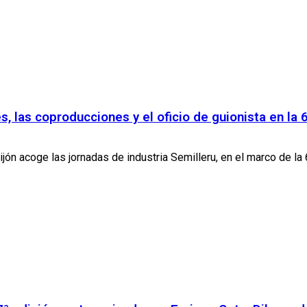
s, las coproducciones y el oficio de guionista en la 
jón acoge las jornadas de industria Semilleru, en el marco de la 6