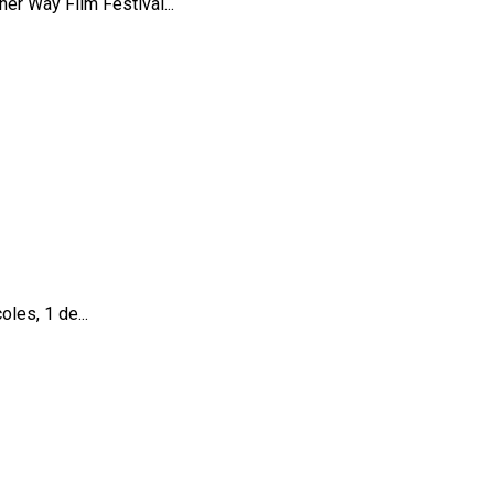
her Way Film Festival...
les, 1 de...