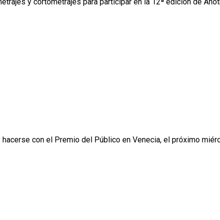
metrajes y cortometrajes para participar en la 12ª edición de Anot
 hacerse con el Premio del Público en Venecia, el próximo miérco