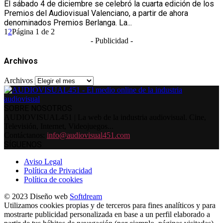
El sábado 4 de diciembre se celebró la cuarta edición de los
Premios del Audiovisual Valenciano, a partir de ahora
denominados Premios Berlanga. La...
1
2
Página 1 de 2
- Publicidad -
Archivos
Archivos
SOBRE NOSOTROS
AUDIOVISUAL451 | La web de la industria audiovisual. Cine,
Televisión, Internet, Videojuegos...
Contáctanos:
info@audiovisual451.com
SÍGUENOS
Aviso Legal
Política de Privacidad
Política de cookies
© 2023 Diseño web
Softdream
Utilizamos cookies propias y de terceros para fines analíticos y para
mostrarte publicidad personalizada en base a un perfil elaborado a