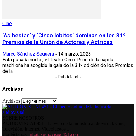
Cine
‘As bestas’ y ‘Cinco lobitos’ dominan en los 31º
Premios de la Unión de Actores y Actrices
Marco Sánchez Sequera
14 marzo, 2023
-
Esta pasada noche, el Teatro Circo Price de la capital
madrileña ha acogido la gala de la 31º edición de los Premios
de la...
- Publicidad -
Archivos
Archivos
SOBRE NOSOTROS
AUDIOVISUAL451 | La web de la industria audiovisual. Cine,
Televisión, Internet, Videojuegos...
Contáctanos:
info@audiovisual451.com