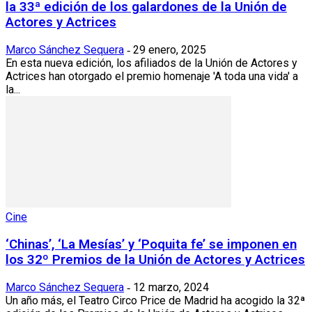
la 33ª edición de los galardones de la Unión de
Actores y Actrices
Marco Sánchez Sequera
29 enero, 2025
-
En esta nueva edición, los afiliados de la Unión de Actores y
Actrices han otorgado el premio homenaje 'A toda una vida' a
la...
Cine
‘Chinas’, ‘La Mesías’ y ‘Poquita fe’ se imponen en
los 32º Premios de la Unión de Actores y Actrices
Marco Sánchez Sequera
12 marzo, 2024
-
Un año más, el Teatro Circo Price de Madrid ha acogido la 32ª