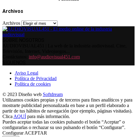
Archivos
Archivos
SOBRE NOSOTROS
AUDIOVISUAL451 | La web de la industria audiovisual. Cine,
Televisión, Internet, Videojuegos...
Contáctanos:
info@audiovisual451.com
SÍGUENOS
Aviso Legal
Política de Privacidad
Política de cookies
© 2023 Diseño web
Softdream
Utilizamos cookies propias y de terceros para fines analíticos y para
mostrarte publicidad personalizada en base a un perfil elaborado a
partir de tus hábitos de navegación (por ejemplo, páginas visitadas).
Clica
AQUÍ
para más información.
Puedes aceptar todas las cookies pulsando el botón “Aceptar” o
configurarlas o rechazar su uso pulsando el botón “Configurar”.
Configurar
ACEPTAR