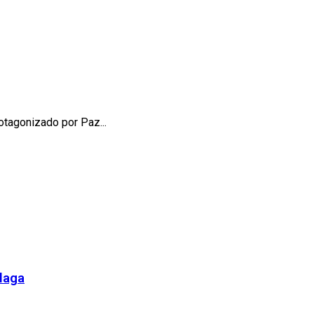
rotagonizado por Paz...
álaga