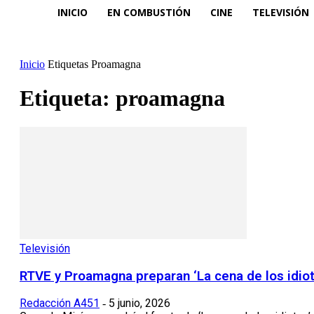
INICIO
EN COMBUSTIÓN
CINE
TELEVISIÓN
Inicio
Etiquetas
Proamagna
Etiqueta: proamagna
Televisión
RTVE y Proamagna preparan ‘La cena de los idio
Redacción A451
5 junio, 2026
-