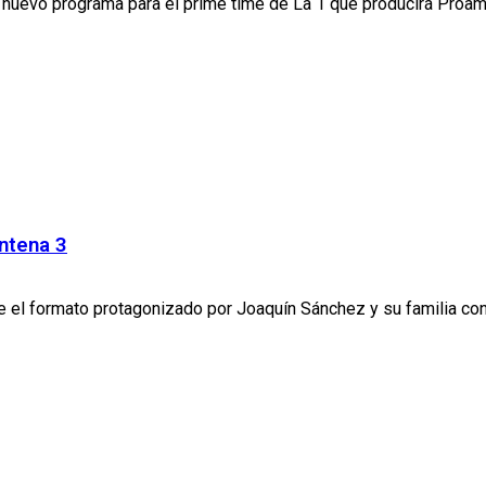
’, nuevo programa para el prime time de La 1 que producirá Proam
Antena 3
el formato protagonizado por Joaquín Sánchez y su familia contin