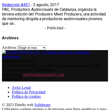
Redacción A451
3 agosto, 2017
-
PAC, Productors Audiovisuals de Catalunya, organiza la
tercera edición del Producers Meet Producers, una actividad
de mentoring dirigida a productoras audiovisuales jóvenes,
que se...
- Publicidad -
Archivos
Archivos
SOBRE NOSOTROS
AUDIOVISUAL451 | La web de la industria audiovisual. Cine,
Televisión, Internet, Videojuegos...
Contáctanos:
info@audiovisual451.com
SÍGUENOS
Aviso Legal
Política de Privacidad
Política de cookies
© 2023 Diseño web
Softdream
Utilizamos cookies propias y de terceros para fines analíticos y para