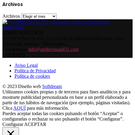
Archivos
Archivos
SOBRE NOSOTROS
AUDIOVISUAL451 | La web de la industria audiovisual. Cine,
Televisión, Internet, Videojuegos...
Contáctanos:
info@audiovisual451.com
SÍGUENOS
Aviso Legal
Política de Privacidad
Política de cookies
© 2023 Diseño web
Softdream
Utilizamos cookies propias y de terceros para fines analíticos y para
mostrarte publicidad personalizada en base a un perfil elaborado a
partir de tus hábitos de navegación (por ejemplo, páginas visitadas).
Clica
AQUÍ
para más información.
Puedes aceptar todas las cookies pulsando el botón “Aceptar” o
configurarlas o rechazar su uso pulsando el botón “Configurar”.
Configurar
ACEPTAR