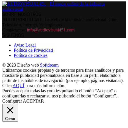
SOBRE NOSOTROS
AUDIOVISUAL451 | La web de la industria audiovisual. Cine,
Televisión, Internet, Videojuegos...
Contáctanos:
info@audiovisual451.com
SÍGUENOS
Aviso Legal
Política de Privacidad
Política de cookies
© 2023 Diseño web
Softdream
Utilizamos cookies propias y de terceros para fines analíticos y para
mostrarte publicidad personalizada en base a un perfil elaborado a
partir de tus hábitos de navegación (por ejemplo, páginas visitadas).
Clica
AQUÍ
para más información.
Puedes aceptar todas las cookies pulsando el botón “Aceptar” o
configurarlas o rechazar su uso pulsando el botón “Configurar”.
Configurar
ACEPTAR
Cerrar