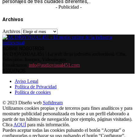
personajes de tres ciudades diferentes,...
- Publicidad -
Archivos
Archivos
SOBRE NOSOTROS
AUDIOVISUAL451 | La web de la industria audiovisual. Cine,
Televisión, Internet, Videojuegos...
Contáctanos:
info@audiovisual451.com
SÍGUENOS
Aviso Legal
Política de Privacidad
Política de cookies
© 2023 Diseño web
Softdream
Utilizamos cookies propias y de terceros para fines analíticos y para
mostrarte publicidad personalizada en base a un perfil elaborado a
partir de tus hábitos de navegación (por ejemplo, páginas visitadas).
Clica
AQUÍ
para más información.
Puedes aceptar todas las cookies pulsando el botón “Aceptar” o
configurarlas o rechazar su uso pulsando el botón “Configurar”.