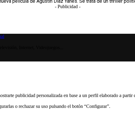
 nueva película de Agustín Díaz Yanes. Se trata de un thriller polític
- Publicidad -
visión, Internet, Videojuegos...
ostrarte publicidad personalizada en base a un perfil elaborado a partir
gurarlas o rechazar su uso pulsando el botón “Configurar”.