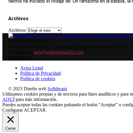
Netflix ha iniciado el rodaje de 'Un fantasma en la batalla', la
Archivos
Archivos
SOBRE NOSOTROS
AUDIOVISUAL451 | La web de la industria audiovisual. Cine, Tele
Contáctanos:
info@audiovisual451.com
SÍGUENOS
Aviso Legal
Política de Privacidad
Política de cookies
© 2023 Diseño web
Softdream
Utilizamos cookies propias y de terceros para fines analíticos y para m
AQUÍ
para más información.
Puedes aceptar todas las cookies pulsando el botón “Aceptar” o confi
Configurar
ACEPTAR
Cerrar