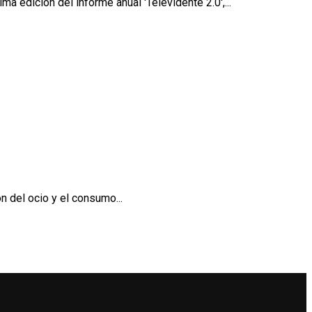
 edición del informe anual 'Televidente 2.0',...
n del ocio y el consumo...