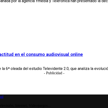
ñada por la agencia Ymedia y Telefónica han presentado la décima
 actitud en el consumo audiovisual online
la 6ª oleada del estudio Televidente 2.0, que analiza la evolució
- Publicidad -
visión, Internet, Videojuegos...