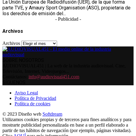
La Unión Europea de Radiodifusión (UER), de la que forma
parte TVE, y Amaury Sport Organisation (ASO), propietaria de
los derechos de emisión del...
- Publicidad -
Archivos
Archivos
SOBRE NOSOTROS
AUDIOVISUAL451 | La web de la industria audiovisual. Cine,
Televisión, Internet, Videojuegos...
Contáctanos:
info@audiovisual451.com
SÍGUENOS
Aviso Legal
Política de Privacidad
Política de cookies
© 2023 Diseño web
Softdream
Utilizamos cookies propias y de terceros para fines analíticos y para
mostrarte publicidad personalizada en base a un perfil elaborado a
partir de tus hábitos de navegación (por ejemplo, páginas visitadas).
Clica
AQUÍ
para más información.