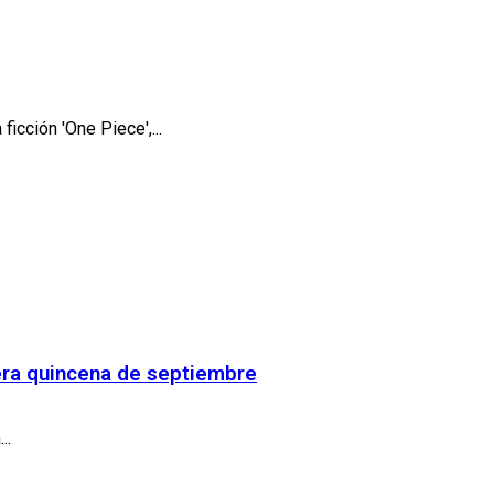
cción 'One Piece',...
mera quincena de septiembre
..