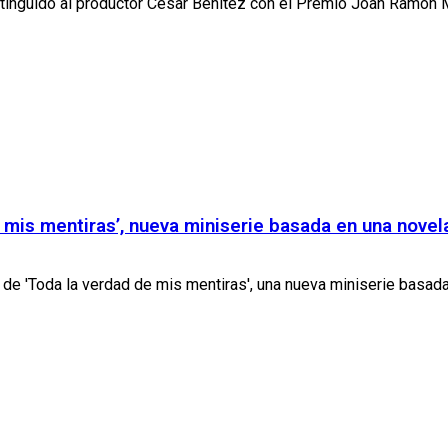
istinguido al productor César Benítez con el Premio Joan Ramón M
e mis mentiras’, nueva miniserie basada en una nove
de 'Toda la verdad de mis mentiras', una nueva miniserie basada e