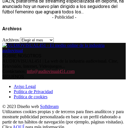
DAZN, plataforma de streaming especializada en deporte, ha
anunciado hoy un nuevo plan dirigido a los seguidores del
fútbol femenino que agrupará todos los...
- Publicidad -
Archivos
Archivos
SOBRE NOSOTROS
AUDIOVISUAL451 | La web de la industria audiovisual. Cine,
Televisión, Internet, Videojuegos...
Contáctanos:
info@audiovisual451.com
SÍGUENOS
Aviso Legal
Política de Privacidad
Política de cookies
© 2023 Diseño web
Softdream
Utilizamos cookies propias y de terceros para fines analíticos y para
mostrarte publicidad personalizada en base a un perfil elaborado a
partir de tus hábitos de navegación (por ejemplo, páginas visitadas).
Clica
AQUÍ
para más información.