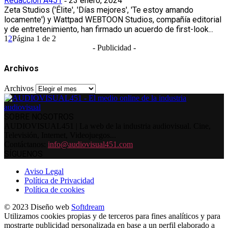
Redacción A451
23 enero, 2024
-
Zeta Studios ('Élite', 'Días mejores', 'Te estoy amando
locamente') y Wattpad WEBTOON Studios, compañía editorial
y de entretenimiento, han firmado un acuerdo de first-look...
1
2
Página 1 de 2
- Publicidad -
Archivos
Archivos
SOBRE NOSOTROS
AUDIOVISUAL451 | La web de la industria audiovisual. Cine,
Televisión, Internet, Videojuegos...
Contáctanos:
info@audiovisual451.com
SÍGUENOS
Aviso Legal
Política de Privacidad
Política de cookies
© 2023 Diseño web
Softdream
Utilizamos cookies propias y de terceros para fines analíticos y para
mostrarte publicidad personalizada en base a un perfil elaborado a