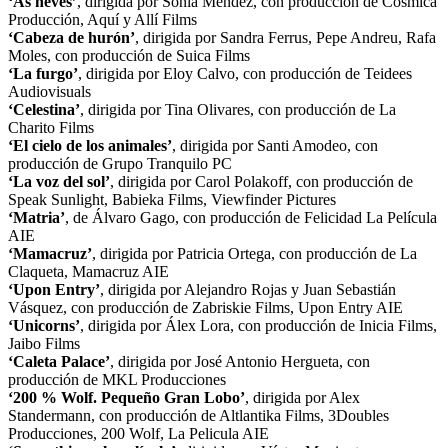
‘As neves’
, dirigida por Sonia Méndez, con producción de Cósmica
Producción, Aquí y Allí Films
‘Cabeza de hurón’
, dirigida por Sandra Ferrus, Pepe Andreu, Rafa
Moles, con producción de Suica Films
‘La furgo’
, dirigida por Eloy Calvo, con producción de Teidees
Audiovisuals
‘Celestina’
, dirigida por Tina Olivares, con producción de La
Charito Films
‘El cielo de los animales’
, dirigida por Santi Amodeo, con
producción de Grupo Tranquilo PC
‘La voz del sol’
, dirigida por Carol Polakoff, con producción de
Speak Sunlight, Babieka Films, Viewfinder Pictures
‘Matria’
, de Álvaro Gago, con producción de Felicidad La Película
AIE
‘Mamacruz’
, dirigida por Patricia Ortega, con producción de La
Claqueta, Mamacruz AIE
‘Upon Entry’
, dirigida por Alejandro Rojas y Juan Sebastián
Vásquez, con producción de Zabriskie Films, Upon Entry AIE
‘Unicorns’
, dirigida por Álex Lora, con producción de Inicia Films,
Jaibo Films
‘Caleta Palace’
, dirigida por José Antonio Hergueta, con
producción de MKL Producciones
‘200 % Wolf. Pequeño Gran Lobo’
, dirigida por Alex
Standermann, con producción de Altlantika Films, 3Doubles
Producciones, 200 Wolf, La Pelicula AIE