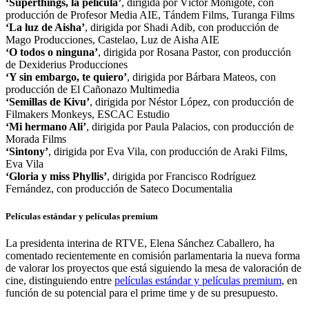
‘Superthings, la película’
, dirigida por Víctor Monigote, con
producción de Profesor Media AIE, Tándem Films, Turanga Films
‘La luz de Aisha’
, dirigida por Shadi Adib, con producción de
Mago Producciones, Castelao, Luz de Aisha AIE
‘O todos o ninguna’
, dirigida por Rosana Pastor, con producción
de Dexiderius Producciones
‘Y sin embargo, te quiero’
, dirigida por Bárbara Mateos, con
producción de El Cañonazo Multimedia
‘Semillas de Kivu’
, dirigida por Néstor López, con producción de
Filmakers Monkeys, ESCAC Estudio
‘Mi hermano Ali’
, dirigida por Paula Palacios, con producción de
Morada Films
‘Sintony’
, dirigida por Eva Vila, con producción de Araki Films,
Eva Vila
‘Gloria y miss Phyllis’
, dirigida por Francisco Rodríguez
Fernández, con producción de Sateco Documentalia
Películas estándar y películas premium
La presidenta interina de RTVE, Elena Sánchez Caballero, ha
comentado recientemente en comisión parlamentaria la nueva forma
de valorar los proyectos que está siguiendo la mesa de valoración de
cine, distinguiendo entre
películas estándar y películas premium
, en
función de su potencial para el prime time y de su presupuesto.