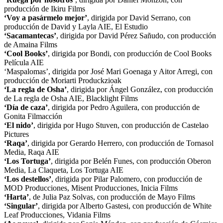
producción de Ikiru Films
‘Voy a pasármelo mejor’
, dirigida por David Serrano, con
producción de David y Layla AIE, El Estudio
‘Sacamantecas’
, dirigida por David Pérez Sañudo, con producción
de Amaina Films
‘Cool Books’
, dirigida por Bondi, con producción de Cool Books
Película AIE
‘Maspalomas’, dirigida por José Mari Goenaga y Aitor Arregi, con
producción de Moriarti Produckzioak
‘La regla de Osha’
, dirigida por Ángel González, con producción
de La regla de Osha AIE, Blacklight Films
‘Día de caza’
, dirigida por Pedro Aguilera, con producción de
Gonita Filmacción
‘El nido’
, dirigida por Hugo Stuven, con producción de Castelao
Pictures
‘Raqa’
, dirigida por Gerardo Herrero, con producción de Tornasol
Media, Raqa AIE
‘Los Tortuga’
, dirigida por Belén Funes, con producción Oberon
Media, La Claqueta, Los Tortuga AIE
‘Los destellos’
, dirigida por Pilar Palomero, con producción de
MOD Producciones, Misent Producciones, Inicia Films
‘Harta’
, de Julia Paz Solvas, con producción de Mayo Films
‘Singular’
, dirigida por Alberto Gastesi, con producción de White
Leaf Producciones, Vidania Films