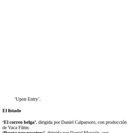
‘Upon Entry’.
El listado
‘El correo belga’
, dirigida por Daniel Calparsoro, con producción
de Vaca Films
‘Ruega por nosotros’
, dirigida por Daniel Monzón, con