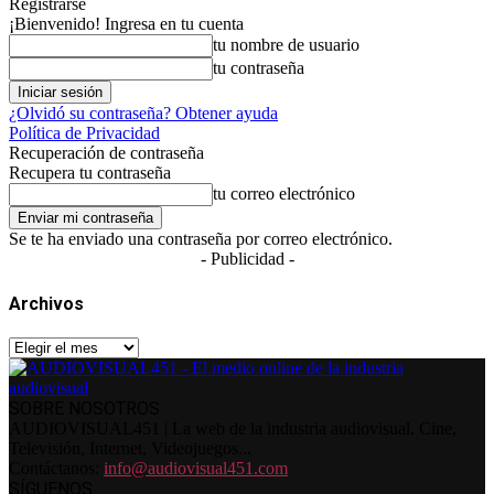
Registrarse
¡Bienvenido! Ingresa en tu cuenta
tu nombre de usuario
tu contraseña
¿Olvidó su contraseña? Obtener ayuda
Política de Privacidad
Recuperación de contraseña
Recupera tu contraseña
tu correo electrónico
Se te ha enviado una contraseña por correo electrónico.
- Publicidad -
Archivos
Archivos
SOBRE NOSOTROS
AUDIOVISUAL451 | La web de la industria audiovisual. Cine,
Televisión, Internet, Videojuegos...
Contáctanos:
info@audiovisual451.com
SÍGUENOS