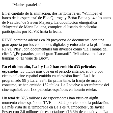
‘Madres paralelas’
En el capítulo de la animación, dos largometrajes: ‘Winnipeg el
barco de la esperanza’ de Elio Quiroga y Beñat Beitia y ‘4 días antes
de Navidad’ de Steven Majaury. La docuficción etnográfica
‘Muyeres’ de Marta Lallana, completa el listado de películas
participadas por RTVE hasta la fecha.
RTVE participa además en 28 proyectos de documental con una
gran apuesta por los contenidos digitales y enfocados a la plataforma
RTVE Play , con documentales tan diversos como ‘La Trampa del
click’, ‘¿Preparados para el gran Tsumani?’ ‘Mi cabeza me hace
trampas’ o ‘El viaje de Lucy’.
En el último año, La 1 y La 2 han emitido 433 películas
española
s, 33 títulos más que en el período anterior, el 87,3 por
ciento del cine español emitido en televisión lineal. La 1 ha
programado 99 y La 2, 334. En prime time, la franja de mayor
consumo, se han emitido 152 títulos. La 2 vuelve a ser referente del
cine español, con 133 películas españolas en horario estelar.
Un total de 37,5 millones de espectadores han visto en algún
momento cine español en TVE, un 82.2 por ciento de la población,
La más vista de la temporada en La 1 es ‘Campeones’, de Javier
Fesser con 2,6 millones de espectadores (16,3% de cuota). y en La