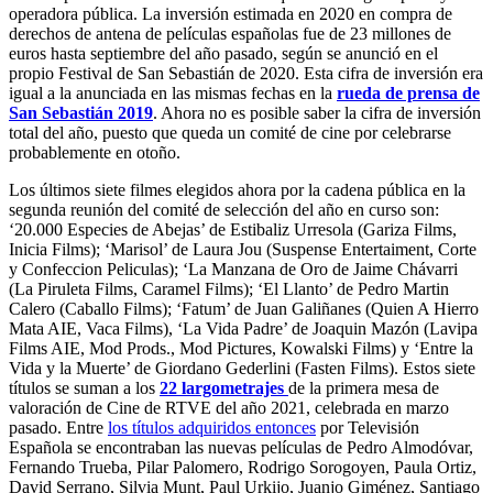
operadora pública. La inversión estimada en 2020 en compra de
derechos de antena de películas españolas fue de 23 millones de
euros hasta septiembre del año pasado, según se anunció en el
propio Festival de San Sebastián de 2020. Esta cifra de inversión era
igual a la anunciada en las mismas fechas en la
rueda de prensa de
San Sebastián 2019
. Ahora no es posible saber la cifra de inversión
total del año, puesto que queda un comité de cine por celebrarse
probablemente en otoño.
Los últimos siete filmes elegidos ahora por la cadena pública en la
segunda reunión del comité de selección del año en curso son:
‘20.000 Especies de Abejas’ de Estibaliz Urresola (Gariza Films,
Inicia Films); ‘Marisol’ de Laura Jou (Suspense Entertaiment, Corte
y Confeccion Peliculas); ‘La Manzana de Oro de Jaime Chávarri
(La Piruleta Films, Caramel Films); ‘El Llanto’ de Pedro Martin
Calero (Caballo Films); ‘Fatum’ de Juan Galiñanes (Quien A Hierro
Mata AIE, Vaca Films), ‘La Vida Padre’ de Joaquin Mazón (Lavipa
Films AIE, Mod Prods., Mod Pictures, Kowalski Films) y ‘Entre la
Vida y la Muerte’ de Giordano Gederlini (Fasten Films). Estos siete
títulos se suman a los
22 largometrajes
de la primera mesa de
valoración de Cine de RTVE del año 2021, celebrada en marzo
pasado. Entre
los títulos adquiridos entonces
por Televisión
Española se encontraban las nuevas películas de Pedro Almodóvar,
Fernando Trueba, Pilar Palomero, Rodrigo Sorogoyen, Paula Ortiz,
David Serrano, Silvia Munt, Paul Urkijo, Juanjo Giménez, Santiago