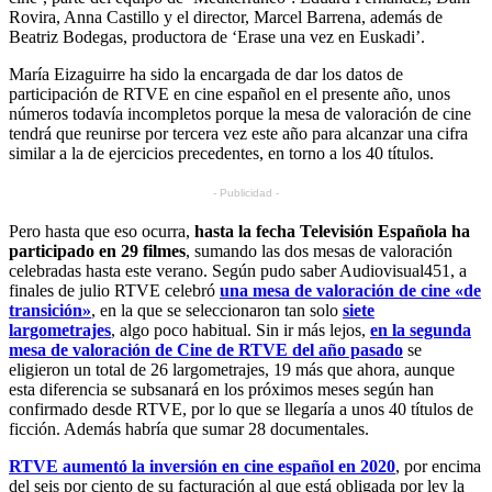
Rovira, Anna Castillo y el director, Marcel Barrena, además de
Beatriz Bodegas, productora de ‘Erase una vez en Euskadi’.
María Eizaguirre ha sido la encargada de dar los datos de
participación de RTVE en cine español en el presente año, unos
números todavía incompletos porque la mesa de valoración de cine
tendrá que reunirse por tercera vez este año para alcanzar una cifra
similar a la de ejercicios precedentes, en torno a los 40 títulos.
- Publicidad -
Pero hasta que eso ocurra,
hasta la fecha Televisión Española ha
participado en 29 filmes
, sumando las dos mesas de valoración
celebradas hasta este verano. Según pudo saber Audiovisual451, a
finales de julio RTVE celebró
una mesa de valoración de cine «de
transición»
, en la que se seleccionaron tan solo
siete
largometrajes
, algo poco habitual. Sin ir más lejos,
en la segunda
mesa de valoración de Cine de RTVE del año pasado
se
eligieron un total de 26 largometrajes, 19 más que ahora, aunque
esta diferencia se subsanará en los próximos meses según han
confirmado desde RTVE, por lo que se llegaría a unos 40 títulos de
ficción. Además habría que sumar 28 documentales.
RTVE aumentó la inversión en cine español en 2020
, por encima
del seis por ciento de su facturación al que está obligada por ley la