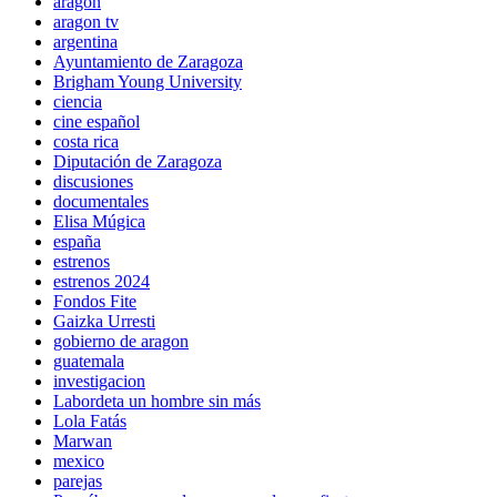
aragon
aragon tv
argentina
Ayuntamiento de Zaragoza
Brigham Young University
ciencia
cine español
costa rica
Diputación de Zaragoza
discusiones
documentales
Elisa Múgica
españa
estrenos
estrenos 2024
Fondos Fite
Gaizka Urresti
gobierno de aragon
guatemala
investigacion
Labordeta un hombre sin más
Lola Fatás
Marwan
mexico
parejas