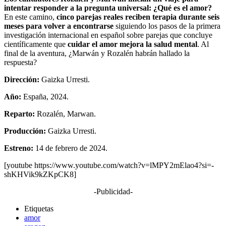
intentar responder a la pregunta universal: ¿Qué es el amor?
En este camino,
cinco parejas reales reciben terapia durante seis
meses para volver a encontrarse
siguiendo los pasos de la primera
investigación internacional en español sobre parejas que concluye
científicamente que
cuidar el amor mejora la salud mental
. Al
final de la aventura, ¿Marwán y Rozalén habrán hallado la
respuesta?
Dirección:
Gaizka Urresti.
Año:
España, 2024.
Reparto:
Rozalén, Marwan.
Producción:
Gaizka Urresti.
Estreno:
14 de febrero de 2024.
[youtube https://www.youtube.com/watch?v=lMPY2mElao4?si=-
shKHVik9kZKpCK8]
-Publicidad-
Etiquetas
amor