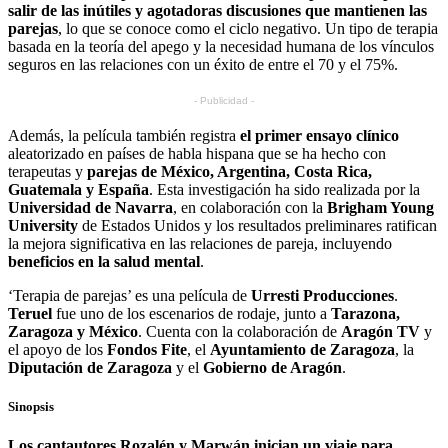
salir de las inútiles y agotadoras discusiones que mantienen las
parejas
, lo que se conoce como el ciclo negativo. Un tipo de terapia
basada en la teoría del apego y la necesidad humana de los vínculos
seguros en las relaciones con un éxito de entre el 70 y el 75%.
- Publicidad -
Además, la película también registra
el primer ensayo clínico
aleatorizado en países de habla hispana que se ha hecho con
terapeutas y
parejas de México, Argentina, Costa Rica,
Guatemala y España
. Esta investigación ha sido realizada por la
Universidad de Navarra
, en colaboración con la
Brigham Young
University
de Estados Unidos y los resultados preliminares ratifican
la mejora significativa en las relaciones de pareja, incluyendo
beneficios en la salud mental
.
‘Terapia de parejas’ es una película de
Urresti Producciones
.
Teruel
fue uno de los escenarios de rodaje, junto a
Tarazona,
Zaragoza y México
. Cuenta con la colaboración de
Aragón TV
y
el apoyo de los
Fondos Fite
, el
Ayuntamiento de Zaragoza
, la
Diputación de Zaragoza
y el
Gobierno de Aragón
.
Sinopsis
Los cantautores Rozalén y Marwán inician un viaje para